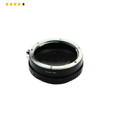
Rated
4.50
out of 5