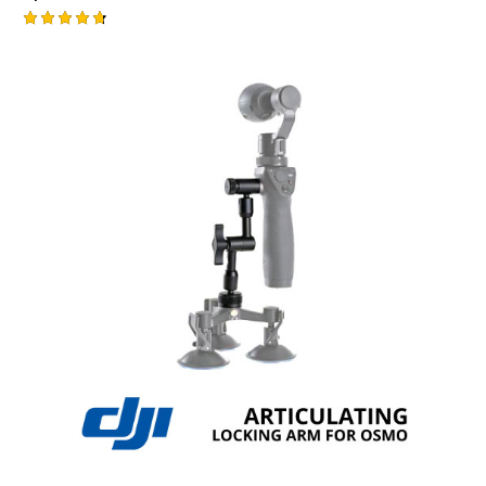
Rated
4.75
out of 5