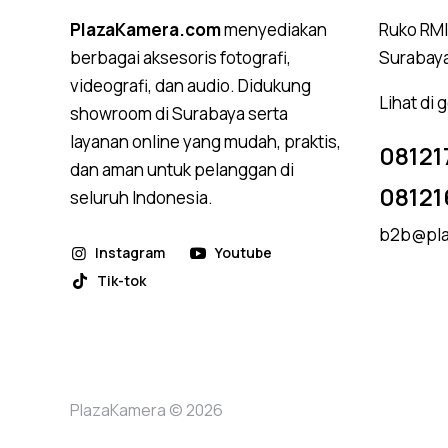
PlazaKamera.com
menyediakan
Ruko RMI,
berbagai aksesoris fotografi,
Surabay
videografi, dan audio. Didukung
Lihat di
showroom di Surabaya serta
layanan online yang mudah, praktis,
08121
dan aman untuk pelanggan di
08121
seluruh Indonesia.
b2b@pla
Instagram
Youtube
Tik-tok
PlazaKamera © 2026