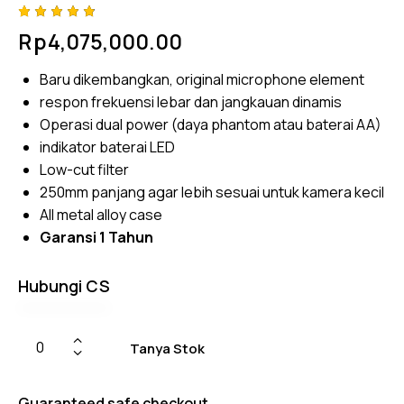
Rated
4
Rp
4,075,000.00
4.75
out
of 5
based
Baru dikembangkan
, original microphone element
on
custom
respon frekuensi
lebar dan jangkauan dinamis
er
ratings
Operasi dual power (daya phantom atau baterai AA)
indikator baterai LED
Low-cut filter
250mm panjang
agar lebih sesuai
untuk
kamera
kecil
All metal alloy case
Garansi 1 Tahun
Hubungi CS
Tanya Stok
Guaranteed safe checkout