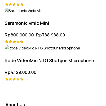
Rated
-1%
5.00
out of 5
Saramonic Vmic Mini
Rp
800,000.00
Rp
788,988.00
Rated
5.00
out of 5
Rode VideoMic NTG Shotgun Microphone
Rp
4,129,000.00
Rated
5.00
out of 5
About Us