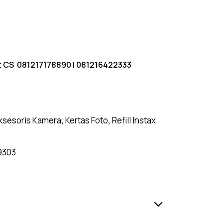
t CS
081217178890
|
081216422333
ksesoris Kamera
,
Kertas Foto
,
Refill Instax
9303