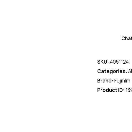
Cha
SKU:
4051124
Categories:
A
Brand:
Fujifilm
Product ID:
13