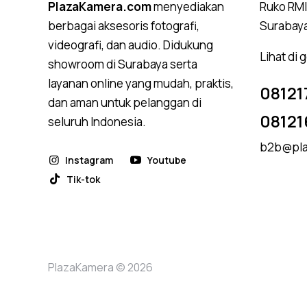
PlazaKamera.com
menyediakan
Ruko RMI,
berbagai aksesoris fotografi,
Surabay
videografi, dan audio. Didukung
Lihat di
showroom di Surabaya serta
layanan online yang mudah, praktis,
08121
dan aman untuk pelanggan di
08121
seluruh Indonesia.
b2b@pla
Instagram
Youtube
Tik-tok
PlazaKamera © 2026