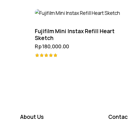
Fujifilm Mini Instax Refill Heart
Sketch
Rp
180,000.00
Rated
5.00
out of 5
About Us
Contac