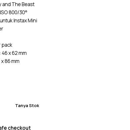
of 5
y and The Beast
based on
customer
 ISO 800/30°
ratings
untuk Instax Mini
er
r pack
: 46 x 62 mm
4 x 86 mm
Tanya Stok
afe checkout