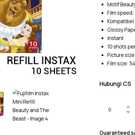
Motif Beaut
Film speed:
Kompatibel 
Glossy Pap
Instant
10 shots pe
Picture size
Film size: 5
Hubungi CS
Guaranteed s