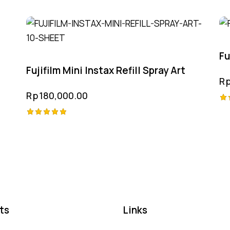
Fu
Fujifilm Mini Instax Refill Spray Art
R
Rp
180,000.00
Ra
4.
Rated
ou
5.00
out of 5
ts
Links