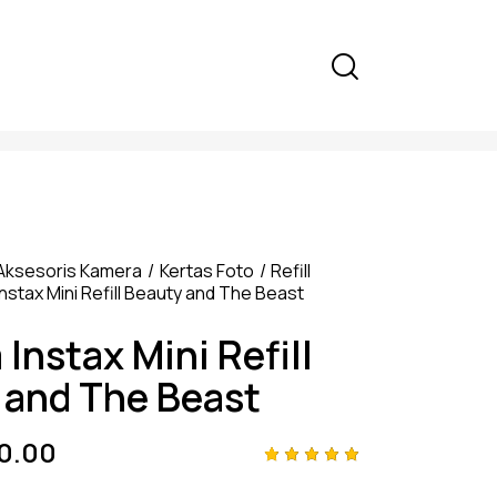
Aksesoris Kamera
Kertas Foto
Refill
 Instax Mini Refill Beauty and The Beast
m Instax Mini Refill
 and The Beast
0.00
Rated
4
5.00
out