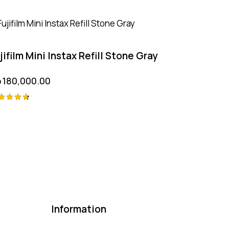
jifilm Mini Instax Refill Stone Gray
p
180,000.00
ted
75
t of 5
Information