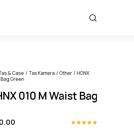
Tas & Case
Tas Kamera
Other
HONX
t Bag Green
NX 010 M Waist Bag
0.00
Rated
4
4.75
out