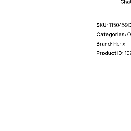
Cha
SKU:
1150459
Categories:
O
Brand:
Honx
Product ID:
10