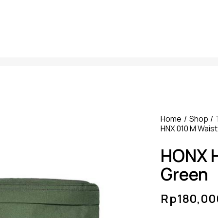
Home
Shop
HNX 010 M Wais
HONX H
Green
Rp
180,00