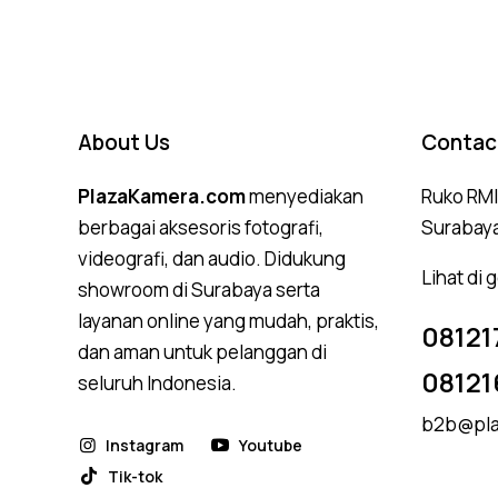
About Us
Contac
PlazaKamera.com
menyediakan
Ruko RMI,
berbagai aksesoris fotografi,
Surabay
videografi, dan audio. Didukung
Lihat di
showroom di Surabaya serta
layanan online yang mudah, praktis,
08121
dan aman untuk pelanggan di
08121
seluruh Indonesia.
b2b@pla
Instagram
Youtube
Tik-tok