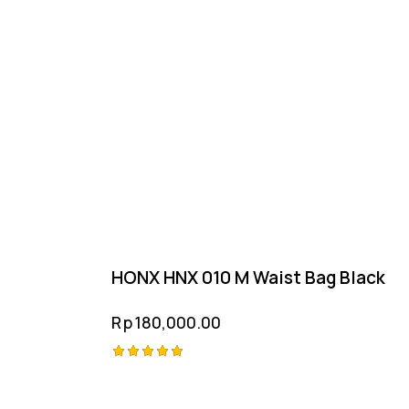
HONX HNX 010 M Waist Bag Black
Rp
180,000.00
Rated
5.00
out of 5