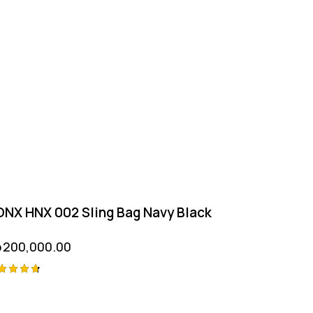
NX HNX 002 Sling Bag Navy Black
p
200,000.00
ted
75
t of 5