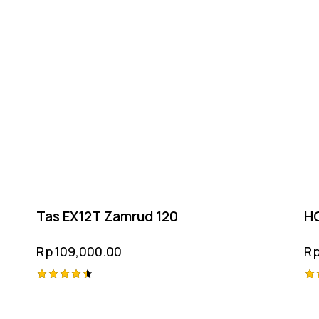
Tas EX12T Zamrud 120
HO
Rp
109,000.00
R
Rated
Ra
4.50
4.
out of 5
ou