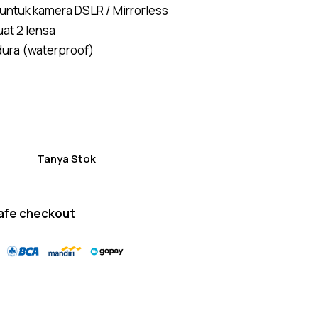
untuk kamera DSLR / Mirrorless
of 5
based
at 2 lensa
on
custom
ura (waterproof)
er
ratings
Tanya Stok
afe checkout