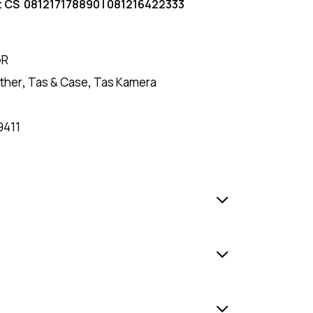
t CS
081217178890
|
081216422333
GR
ther
,
Tas & Case
,
Tas Kamera
9411