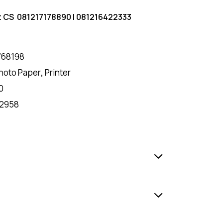
t CS
081217178890
|
081216422333
768198
hoto Paper
,
Printer
0
2958