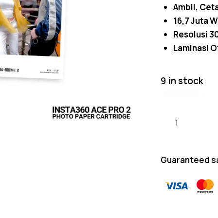
Ambil, Cet
16,7 Juta 
Resolusi 3
Laminasi O
9 in stock
Guaranteed s