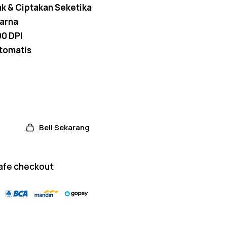
ak & Ciptakan Seketika
out of
5
Warna
based
on
00 DPI
custom
er
tomatis
ratings
Beli Sekarang
afe checkout