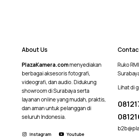
4.75
out of 5
About Us
Contac
PlazaKamera.com
menyediakan
Ruko RMI,
berbagai aksesoris fotografi,
Surabay
videografi, dan audio. Didukung
Lihat di
showroom di Surabaya serta
layanan online yang mudah, praktis,
08121
dan aman untuk pelanggan di
08121
seluruh Indonesia.
b2b@pla
Instagram
Youtube