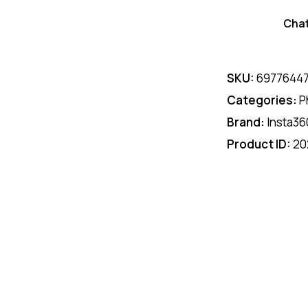
Cha
SKU:
6977644
Categories:
P
Brand:
Insta36
Product ID:
20