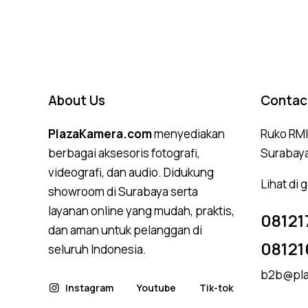
out of 5
About Us
Contac
PlazaKamera.com
menyediakan
Ruko RMI,
berbagai aksesoris fotografi,
Surabay
videografi, dan audio. Didukung
Lihat di
showroom di Surabaya serta
layanan online yang mudah, praktis,
08121
dan aman untuk pelanggan di
08121
seluruh Indonesia.
b2b@pla
Instagram
Youtube
Tik-tok