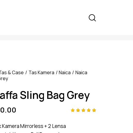
Tas & Case
Tas Kamera
Naica
Naica
Grey
affa Sling Bag Grey
0.00
Rated
4
5.00
out
 Kamera Mirrorless + 2 Lensa
of 5
based