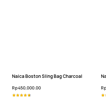
Naica Boston Sling Bag Charcoal
Na
Rp
450,000.00
R
Rated
Ra
4.75
4.