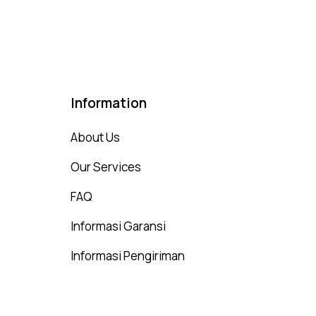
t of 5
Information
About Us
Our Services
FAQ
Informasi Garansi
Informasi Pengiriman