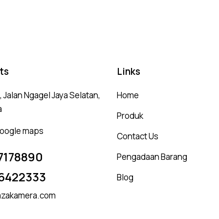
out of 5
ou
ts
Links
 Jalan Ngagel Jaya Selatan,
Home
a
Produk
 google maps
Contact Us
7178890
Pengadaan Barang
6422333
Blog
zakamera.com