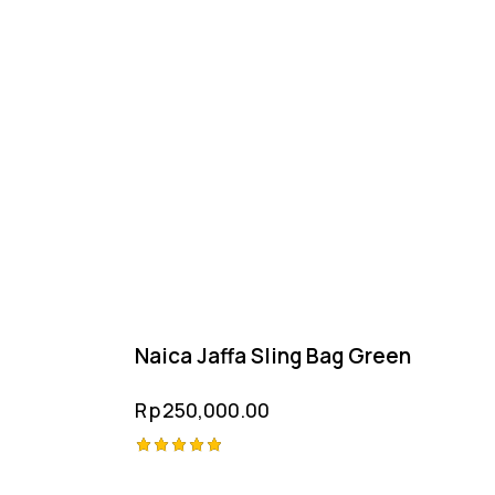
Naica Jaffa Sling Bag Green
Rp
250,000.00
Rated
5.00