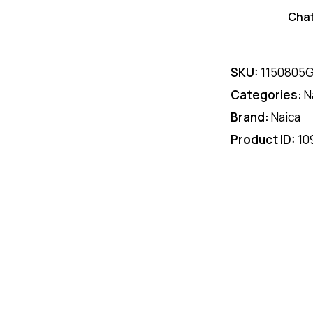
Cha
SKU:
1150805
Categories:
N
Brand:
Naica
Product ID:
10