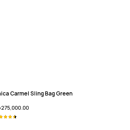
ica Carmel Sling Bag Green
p
275,000.00
ted
50