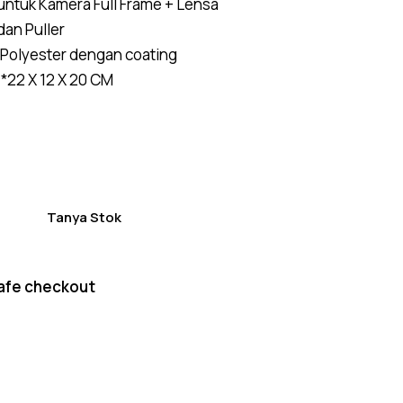
untuk Kamera Full Frame + Lensa
on
custome
dan Puller
r
ratings
Polyester dengan coating
 *22 X 12 X 20 CM
Tanya Stok
afe checkout