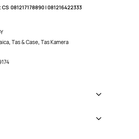
t CS
081217178890
|
081216422333
GY
aica
,
Tas & Case
,
Tas Kamera
9174