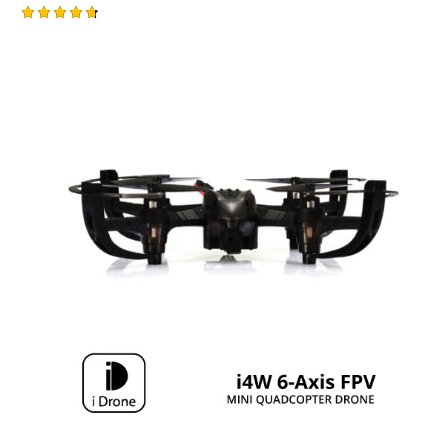
Rated
4.75
out of 5