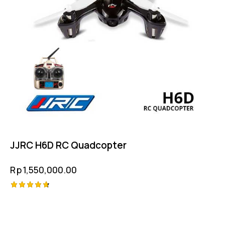
JJRC H6D RC Quadcopter
Rp
1,550,000.00
Rated
4.75
out of 5