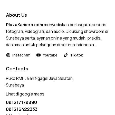
About Us
PlazaKamera.com
menyediakan berbagai aksesoris
fotografi, videografi, dan audio. Didukung showroom di
Surabaya serta layanan online yang mudah, praktis,
dan aman untuk pelanggan di seluruh Indonesia.
Instagram
Youtube
Tik-tok
Contacts
Ruko RMI, Jalan Ngagel Jaya Selatan,
Surabaya
Lihat di google maps
081217178890
081216422333