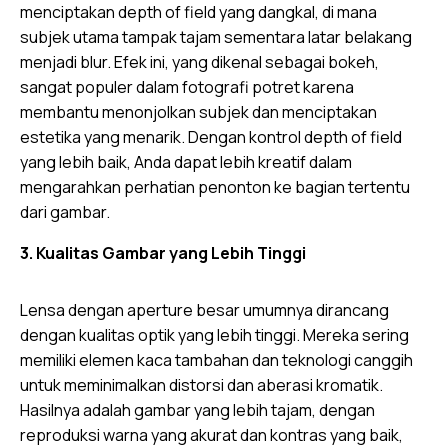
menciptakan depth of field yang dangkal, di mana
subjek utama tampak tajam sementara latar belakang
menjadi blur.
Efek ini, yang dikenal sebagai bokeh,
sangat populer dalam fotografi potret karena
membantu menonjolkan subjek dan menciptakan
estetika yang menarik.
Dengan kontrol depth of field
yang lebih baik, Anda dapat lebih kreatif dalam
mengarahkan perhatian penonton ke bagian tertentu
dari gambar.
3. Kualitas Gambar yang Lebih Tinggi
Lensa dengan aperture besar umumnya dirancang
dengan kualitas optik yang lebih tinggi.
Mereka sering
memiliki elemen kaca tambahan dan teknologi canggih
untuk meminimalkan distorsi dan aberasi kromatik.
Hasilnya adalah gambar yang lebih tajam, dengan
reproduksi warna yang akurat dan kontras yang baik,