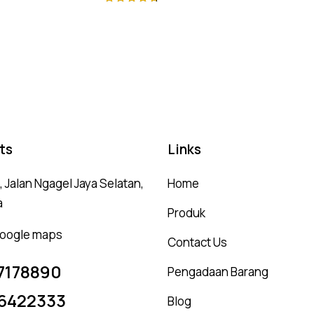
Rated
4.75
out of 5
ts
Links
 Jalan Ngagel Jaya Selatan,
Home
a
Produk
 google maps
Contact Us
7178890
Pengadaan Barang
6422333
Blog