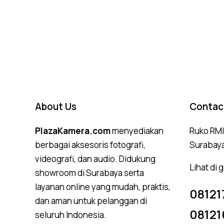
Rated
5.00
out of 5
About Us
Contac
PlazaKamera.com
menyediakan
Ruko RMI,
berbagai aksesoris fotografi,
Surabay
videografi, dan audio. Didukung
Lihat di
showroom di Surabaya serta
layanan online yang mudah, praktis,
08121
dan aman untuk pelanggan di
08121
seluruh Indonesia.