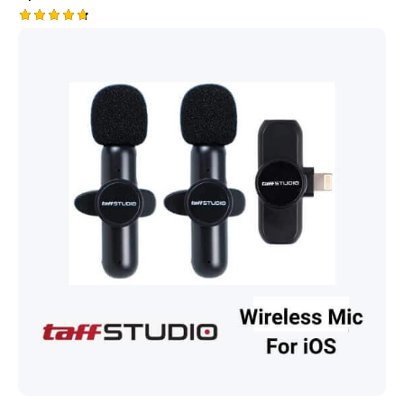
Rated
4.75
out of 5