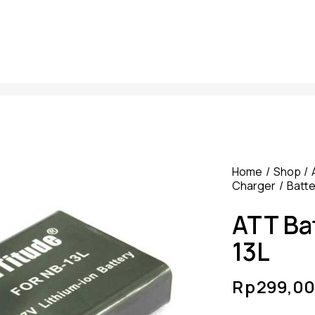
Home
Shop
Charger
Batte
ATT Ba
13L
Rp
299,00