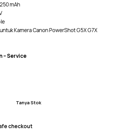
1250 mAh
of 5
based
V
on
custom
le
er
ratings
 untuk Kamera Canon PowerShot G5X G7X
n – Service
Tanya Stok
afe checkout