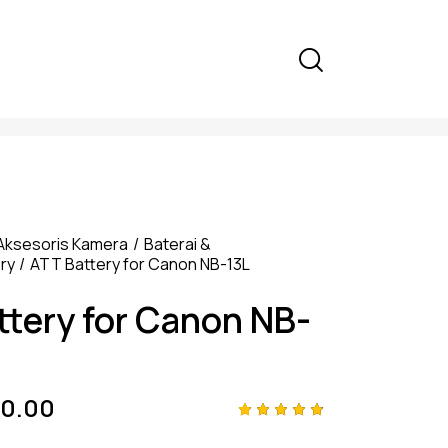
Aksesoris Kamera
Baterai &
ry
ATT Battery for Canon NB-13L
ttery for Canon NB-
0.00
Rated
4
4.75
out