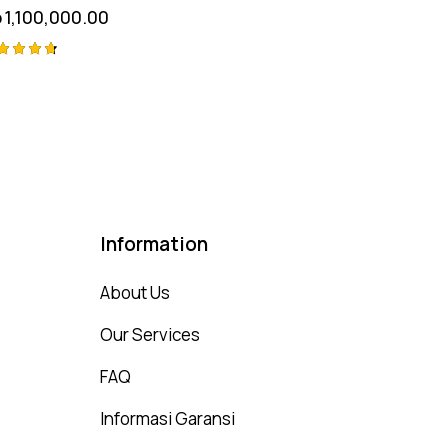
p
1,100,000.00
ted
75
t of 5
Information
About Us
Our Services
FAQ
Informasi Garansi