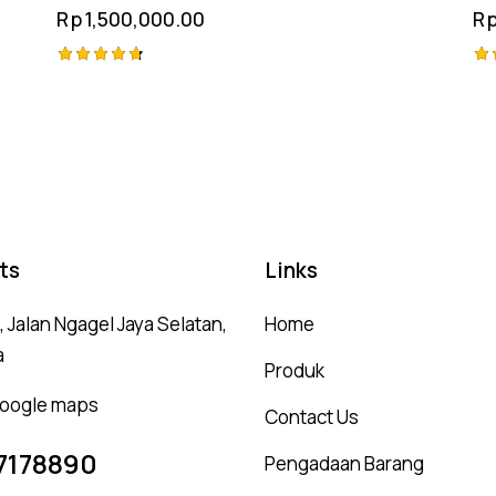
Rp
1,500,000.00
R
Rated
Ra
4.75
4.
out of 5
ou
ts
Links
 Jalan Ngagel Jaya Selatan,
Home
a
Produk
 google maps
Contact Us
7178890
Pengadaan Barang