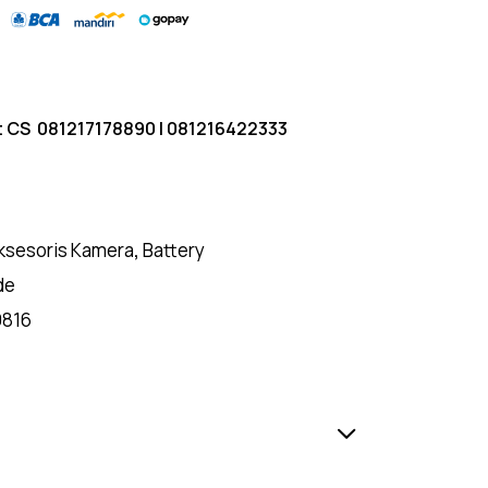
t CS
081217178890
|
081216422333
ksesoris Kamera
,
Battery
de
9816