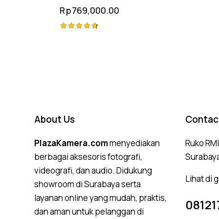
Rp
769,000.00
Rated
4.75
out of 5
About Us
Contac
PlazaKamera.com
menyediakan
Ruko RMI,
berbagai aksesoris fotografi,
Surabay
videografi, dan audio. Didukung
Lihat di
showroom di Surabaya serta
layanan online yang mudah, praktis,
08121
dan aman untuk pelanggan di