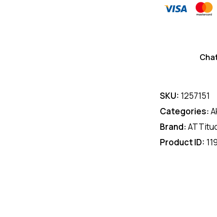
Cha
SKU:
1257151
Categories:
A
Brand:
ATTitu
Product ID:
11