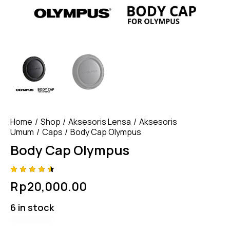
Home
Shop
Aksesoris Lensa
Aksesoris
Umum
Caps
Body Cap Olympus
Body Cap Olympus
Rated
4
Rp
20,000.00
4.50
out of
5
6 in stock
based
on
custom
er