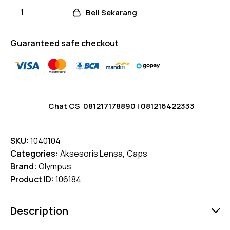
ratings
Beli Sekarang
Guaranteed safe checkout
Chat CS
081217178890
|
081216422333
SKU:
1040104
Categories:
Aksesoris Lensa
,
Caps
Brand:
Olympus
Product ID:
106184
Description