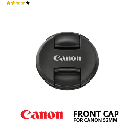
Rated
4.25
out of
5