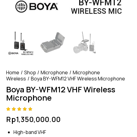
Home
Shop
Microphone
Microphone
Wireless
Boya BY-WFM12 VHF Wireless Microphone
Boya BY-WFM12 VHF Wireless
Microphone
Rated
4
Rp
1,350,000.00
5.00
out
of 5
based
High-band VHF
on
custome