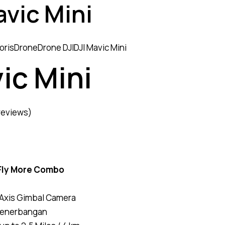
avic Mini
oris
Drone
Drone DJI
DJI Mavic Mini
ic Mini
reviews)
 Fly More Combo
Axis Gimbal Camera
 penerbangan