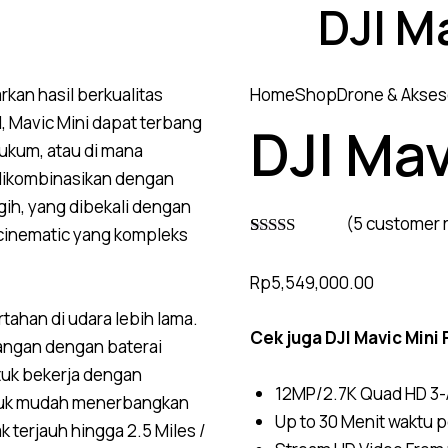
DJI M
an hasil berkualitas
Home
Shop
Drone & Akses
, Mavic Mini dapat terbang
DJI Mav
hukum, atau di mana
 dikombinasikan dengan
ih, yang dibekali dengan
(
5
customer 
 cinematic yang kompleks
Rated
4
4.75
out of 5
Rp
5,549,000.00
based on
customer
tahan di udara lebih lama.
ratings
Cek juga
DJI Mavic Mini
bangan dengan baterai
tuk bekerja dengan
12MP/2.7K Quad HD 3-
tuk mudah menerbangkan
Up to 30 Menit waktu
 terjauh hingga 2.5 Miles /