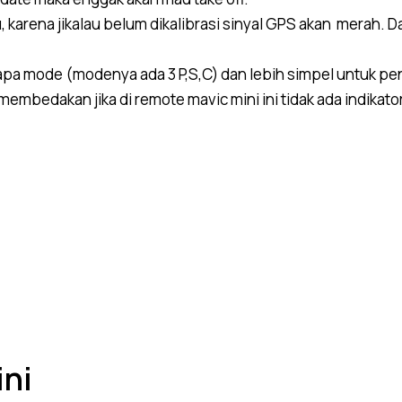
karena jikalau belum dikalibrasi sinyal GPS akan merah. Dan
apa mode (modenya ada 3 P,S,C) dan lebih simpel untuk p
membedakan jika di remote mavic mini ini tidak ada indika
ini