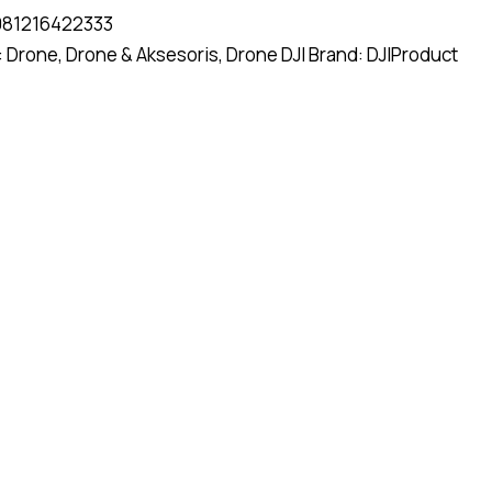
081216422333
:
Drone
,
Drone & Aksesoris
,
Drone DJI
Brand:
DJI
Product