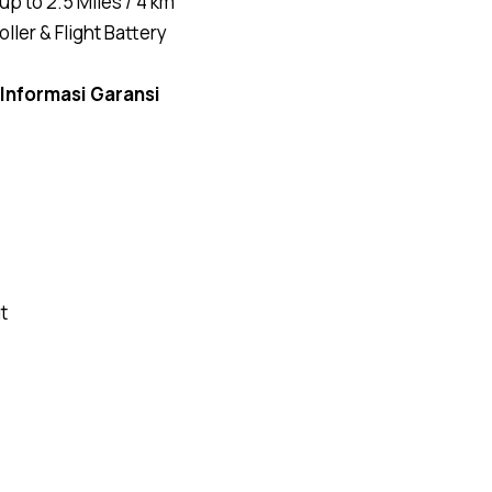
p to 2.5 Miles / 4 km
ler & Flight Battery
Informasi Garansi
t