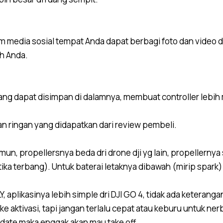
orm media sosial tempat Anda dapat berbagi foto dan video d
ah Anda.
pas yang dapat disimpan di dalamnya, membuat controller le
 dan ringan yang didapatkan dari review pembeli.
n, propellersnya beda dri drone dji yg lain, propellernya s
ika terbang). Untuk baterai letaknya dibawah (mirip spark) 
Y, aplikasinya lebih simple dri DJI GO 4, tidak ada keteran
ke aktivasi, tapi jangan terlalu cepat atau keburu untuk ner
pdate maka enggak akan mau take off.