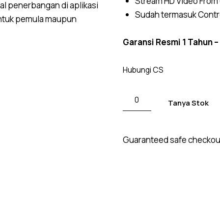
Stream HD Video From u
al penerbangan di aplikasi
Sudah termasuk Control
l untuk pemula maupun
Garansi Resmi 1 Tahun –
Hubungi CS
Tanya Stok
Guaranteed safe checkou