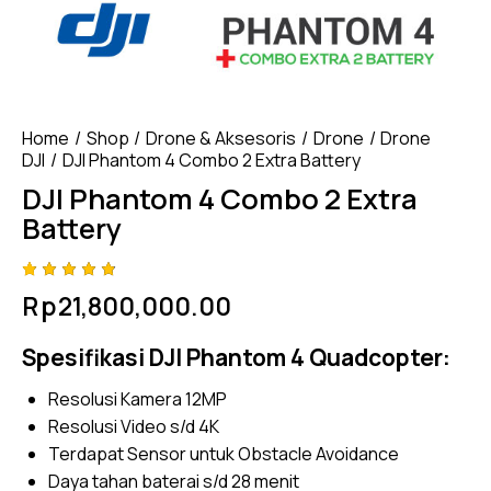
Home
Shop
Drone & Aksesoris
Drone
Drone
DJI
DJI Phantom 4 Combo 2 Extra Battery
DJI Phantom 4 Combo 2 Extra
Battery
Rated
4
Rp
21,800,000.00
4.75
out
of 5
based
Spesifikasi DJI Phantom 4 Quadcopter:
on
custom
er
Resolusi Kamera 12MP
ratings
Resolusi Video s/d 4K
Terdapat Sensor untuk Obstacle Avoidance
Daya tahan baterai s/d 28 menit