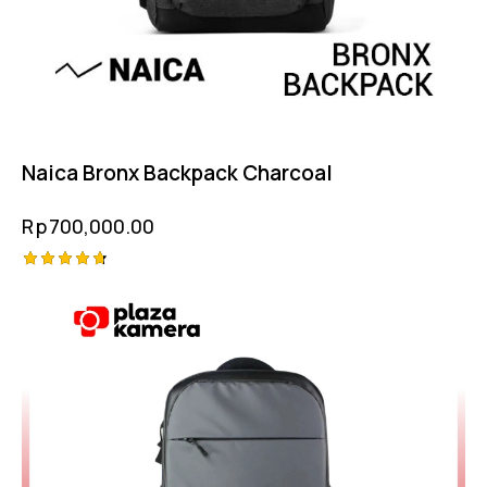
Naica Bronx Backpack Charcoal
Rp
700,000.00
Rated
4.75
out of 5