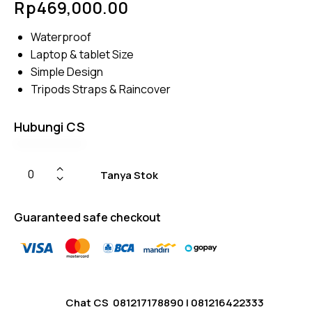
Rp
469,000.00
4.50
out of
5
Waterproof
based
on
Laptop & tablet Size
custom
er
Simple Design
ratings
Tripods Straps & Raincover
Hubungi CS
Tanya Stok
Guaranteed safe checkout
Chat CS
081217178890
|
081216422333