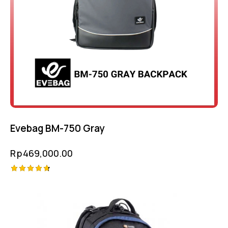
Evebag BM-750 Gray
Rp
469,000.00
Rated
4.75
out of 5