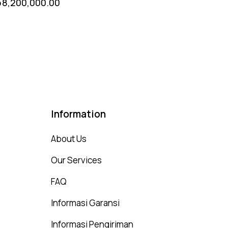
p
8,200,000.00
Information
About Us
Our Services
FAQ
Informasi Garansi
Informasi Pengiriman