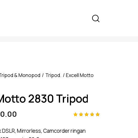
Tripod & Monopod
Tripod.
Excell Motto
 Motto 2830 Tripod
0.00
Rated
4
4.75
out
 DSLR, Mirrorless, Camcorder ringan
of 5
based