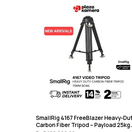
SmallRig 4167 FreeBlazer Heavy-Du
Carbon Fiber Tripod – Payload 25kg
Bowl 75mm Manfrotto 501PL