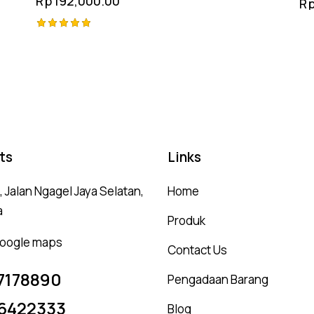
Rp
192,000.00
R
Rated
5.00
out of 5
ts
Links
 Jalan Ngagel Jaya Selatan,
Home
a
Produk
 google maps
Contact Us
7178890
Pengadaan Barang
6422333
Blog