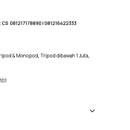
t CS
081217178890
|
081216422333
ripod & Monopod
,
Tripod dibawah 1 Juta
,
1101