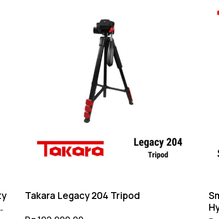
ty
Takara Legacy 204 Tripod
Sm
Hy
Cl