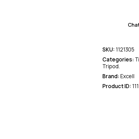
Cha
SKU:
1121305
Categories:
T
Tripod.
Brand:
Excell
Product ID:
11