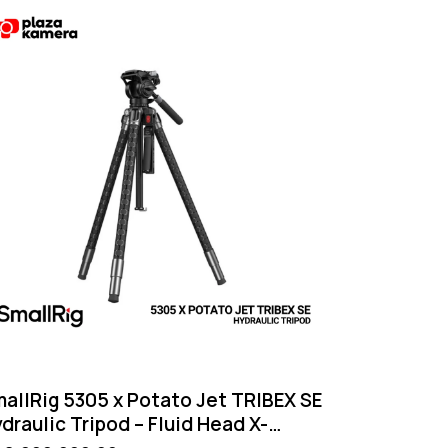
allRig 5305 x Potato Jet TRIBEX SE
draulic Tripod – Fluid Head X-
utch Manfrotto QR Plate