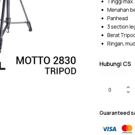
Tinggi max.
Menahan beb
Panhead
3 section le
Berat Tripod
Ringan, mud
Hubungi CS
Guaranteed s