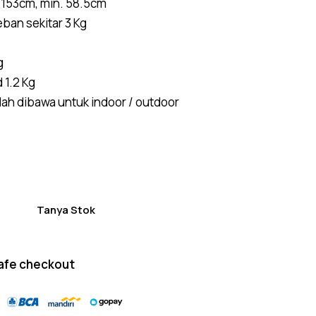
 153cm, min. 58.5cm
on
custom
an sekitar 3 Kg
er
ratings
g
 1.2 Kg
ah dibawa untuk indoor / outdoor
Tanya Stok
afe checkout