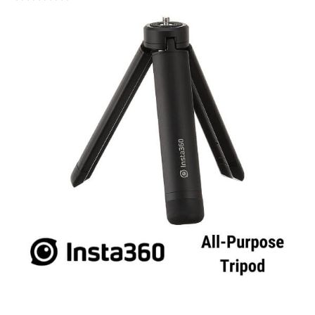
Rated
4.75
out of 5