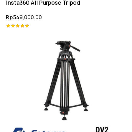
Insta360 All Purpose Tripod
Rp
549,000.00
Rated
-11%
5.00
out of 5