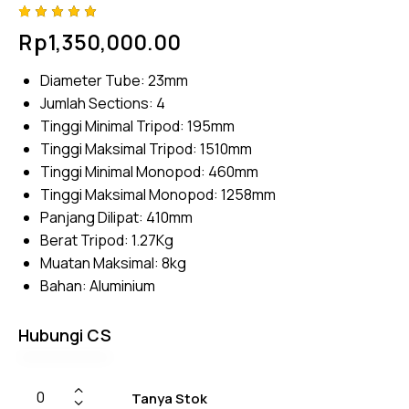
Rated
4
Rp
1,350,000.00
5.00
out
of 5
based
Diameter Tube: 23mm
on
custome
Jumlah Sections: 4
r
ratings
Tinggi Minimal Tripod: 195mm
Tinggi Maksimal Tripod: 1510mm
Tinggi Minimal Monopod: 460mm
Tinggi Maksimal Monopod: 1258mm
Panjang Dilipat: 410mm
Berat Tripod: 1.27Kg
Muatan Maksimal: 8kg
Bahan: Aluminium
Hubungi CS
Tanya Stok