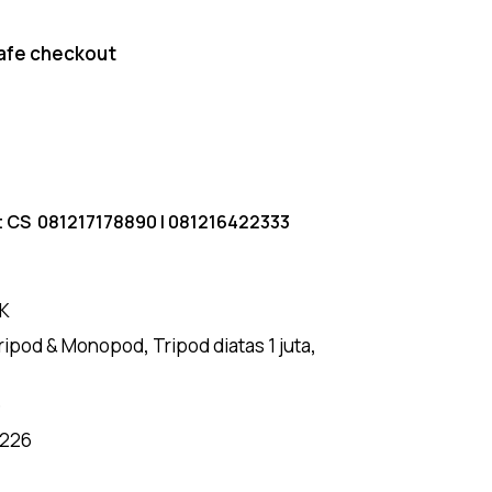
afe checkout
t CS
081217178890
|
081216422333
K
ripod & Monopod
,
Tripod diatas 1 juta
,
o
1226