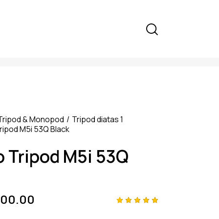
Tripod & Monopod
Tripod diatas 1
ripod M5i 53Q Black
o Tripod M5i 53Q
000.00
Rated
4
5.00
out