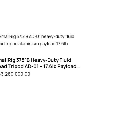
allRig 3751B Heavy-Duty Fluid
ad Tripod AD-01 – 17.6lb Payload
I RS 2 Manfrotto QR 75mm Ball
p
3,260,000.00
ead