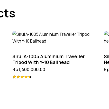
cts
Sirui A-1005 Aluminium Traveller
Sm
Tripod With Y-10 Ballhead
He
DJ
Rp
1,400,000.00
R
H
Rated
4.50
out of 5