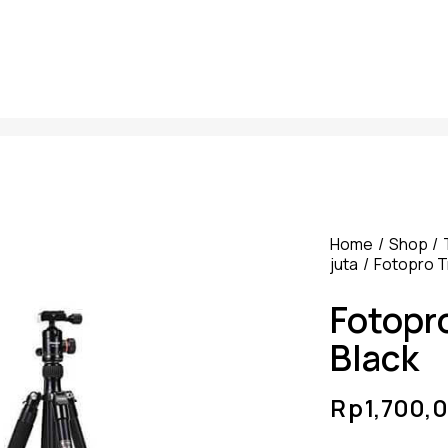
Home
Shop
juta
Fotopro T
Fotopr
Black
Rp
1,700,