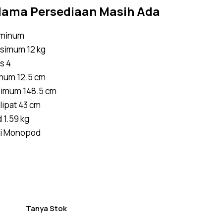
of 5
lama Persediaan Masih Ada
based
on
custome
r
uminum
ratings
simum 12 kg
s 4
mum 12.5 cm
simum 148.5 cm
lipat 43 cm
 1.59 kg
di Monopod
Tanya Stok