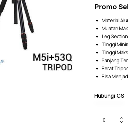
Promo Se
Material Al
Muatan Mak
Leg Section
Tinggi Mini
Tinggi Mak
Panjang Ter
Berat Tripod
Bisa Menja
Hubungi CS