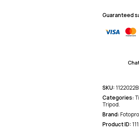
Guaranteed s
Cha
SKU:
1122022B
Categories:
T
Tripod.
Brand:
Fotopr
Product ID:
11