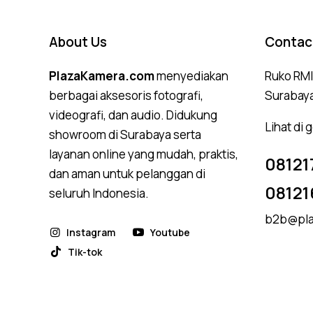
About Us
Contac
PlazaKamera.com
menyediakan
Ruko RMI,
berbagai aksesoris fotografi,
Surabay
videografi, dan audio. Didukung
Lihat di
showroom di Surabaya serta
layanan online yang mudah, praktis,
08121
dan aman untuk pelanggan di
08121
seluruh Indonesia.
b2b@pla
Instagram
Youtube
Tik-tok