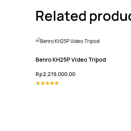
Related produ
Benro KH25P Video Tripod
Rp
2,219,000.00
Rated
5.00
out of 5