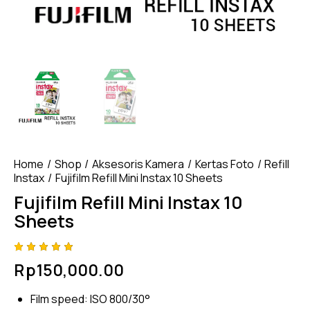
Home
Shop
Aksesoris Kamera
Kertas Foto
Refill
Instax
Fujifilm Refill Mini Instax 10 Sheets
Fujifilm Refill Mini Instax 10
Sheets
Rated
4
Rp
150,000.00
5.00
out
of 5
based
Film speed: ISO 800/30°
on
custome