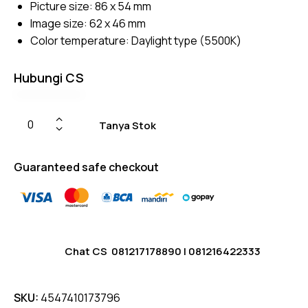
Picture size: 86 x 54 mm
r
ratings
Image size: 62 x 46 mm
Color temperature: Daylight type (5500K)
Hubungi CS
Tanya Stok
Guaranteed safe checkout
Chat CS
081217178890
|
081216422333
SKU:
4547410173796