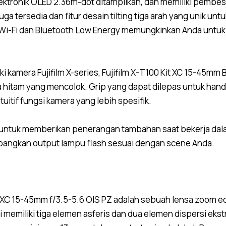
lektronik OLED 2.36m-dot ditampilkan, dan memiliki pembes
a tersedia dan fitur desain tilting tiga arah yang unik unt
n Wi-Fi dan Bluetooth Low Energy memungkinkan Anda untuk
 kamera Fujifilm X-series, Fujifilm X-T100 Kit XC 15-45mm B
a hitam yang mencolok. Grip yang dapat dilepas untuk hand
itif fungsi kamera yang lebih spesifik.
dia untuk memberikan penerangan tambahan saat bekerja dal
mbangkan output lampu flash sesuai dengan scene Anda.
 XC 15-45mm f/3.5-5.6 OIS PZ adalah sebuah lensa zoom 
ini memiliki tiga elemen asferis dan dua elemen dispersi 