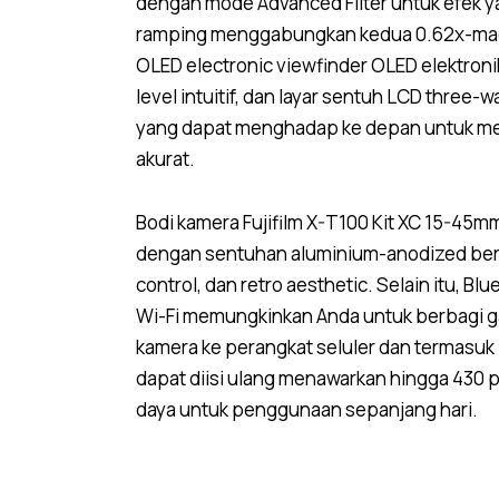
dengan mode Advanced Filter untuk efek y
ramping menggabungkan kedua 0.62x-mag
OLED electronic viewfinder OLED elektron
level intuitif, dan layar sentuh LCD three-wa
yang dapat menghadap ke depan untuk men
akurat.
Bodi kamera Fujifilm X-T100 Kit XC 15-45m
dengan sentuhan aluminium-anodized berw
control, dan retro aesthetic. Selain itu, B
Wi-Fi memungkinkan Anda untuk berbagi ga
kamera ke perangkat seluler dan termasuk 
dapat diisi ulang menawarkan hingga 430 
daya untuk penggunaan sepanjang hari.