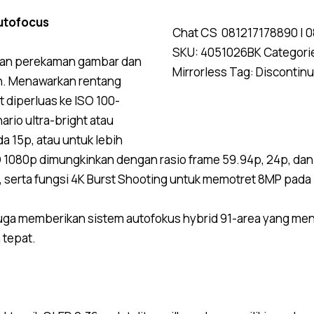
utofocus
Chat CS
081217178890
|
0
SKU:
4051026BK
Categori
an perekaman gambar dan
Mirrorless
Tag:
Discontin
n. Menawarkan rentang
t diperluas ke ISO 100-
ario ultra-bright atau
a 15p, atau untuk lebih
 1080p dimungkinkan dengan rasio frame 59.94p, 24p, dan
 serta fungsi 4K Burst Shooting untuk memotret 8MP pada 
uga memberikan sistem autofokus hybrid 91-area yang m
 tepat.