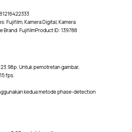
81216422333
es:
Fujifilm
,
Kamera Digital
,
Kamera
ue
Brand:
Fujifilm
Product ID:
139788
 23.98p. Untuk pemotretan gambar,
15 fps.
enggunakan kedua metode phase-detection