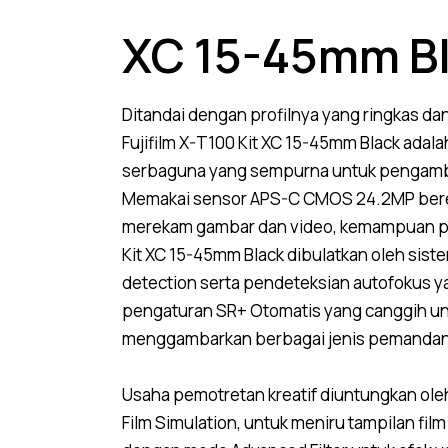
XC 15-45mm B
Ditandai dengan profilnya yang ringkas dan
Fujifilm X-T100 Kit XC 15-45mm Black adal
serbaguna yang sempurna untuk pengambi
Memakai sensor APS-C CMOS 24.2MP beres
merekam gambar dan video, kemampuan pen
Kit XC 15-45mm Black dibulatkan oleh sist
detection serta pendeteksian autofokus y
pengaturan SR+ Otomatis yang canggih un
menggambarkan berbagai jenis pemanda
Usaha pemotretan kreatif diuntungkan ol
Film Simulation, untuk meniru tampilan film 