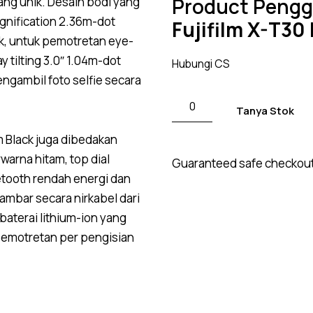
Product Pengg
ang unik. Desain bodi yang
nification 2.36m-dot
Fujifilm X-T30 I
ik, untuk pemotretan eye-
y tilting 3.0″ 1.04m-dot
Hubungi CS
gambil foto selfie secara
Tanya Stok
m Black juga dibedakan
arna hitam, top dial
Guaranteed safe checkou
luetooth rendah energi dan
mbar secara nirkabel dari
baterai lithium-ion yang
pemotretan per pengisian