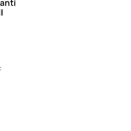
anti
I
t