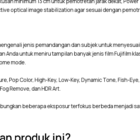
fokusan minimum 13 cm untuk pemotretan jarak dekat, Powe
ive optical image stabilization agar sesuai dengan pemo
mengenali jenis pemandangan dan subjek untuk menyesuai
Anda untuk meniru tampilan banyak jenis film Fujifilm klasik
rome mode.
re, Pop Color, High-Key, Low-Key, Dynamic Tone, Fish-Eye, 
, Fog Remove, dan HDR Art.
bungkan beberapa eksposur terfokus berbeda menjadi sat
an produk ini?