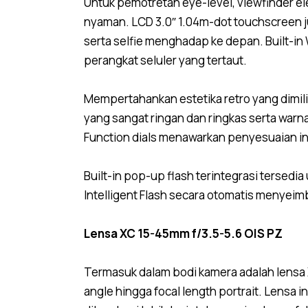
Untuk pemotretan eye-level, viewfinder e
nyaman. LCD 3.0″ 1.04m-dot touchscreen jug
serta selfie menghadap ke depan. Built-i
perangkat seluler yang tertaut.
Mempertahankan estetika retro yang dimiliki
yang sangat ringan dan ringkas serta warn
Function dials menawarkan penyesuaian intu
Built-in pop-up flash terintegrasi terse
Intelligent Flash secara otomatis menyei
Lensa XC 15-45mm f/3.5-5.6 OIS PZ
Termasuk dalam bodi kamera adalah lensa
angle hingga focal length portrait. Lensa 