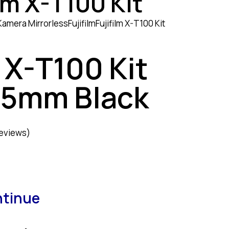
ilm X-T100 Kit
Kamera Mirrorless
Fujifilm
Fujifilm X-T100 Kit
m X-T100 Kit
45mm Black
eviews)
ntinue