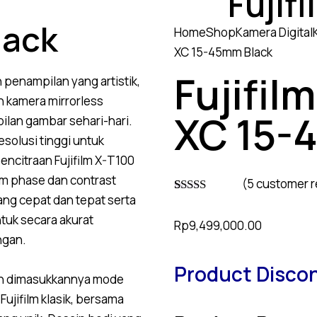
Fujif
lack
Home
Shop
Kamera Digital
XC 15-45mm Black
Fujifil
 penampilan yang artistik,
ah kamera
mirrorless
XC 15-
lan gambar sehari-hari.
olusi tinggi untuk
citraan Fujifilm X-T100
em phase dan contrast
(
5
customer r
ang cepat dan tepat serta
Rated
4
5.00
out of 5
tuk secara akurat
Rp
9,499,000.00
based on
customer
ngan.
ratings
Product Disco
eh dimasukkannya mode
Fujifilm klasik, bersama