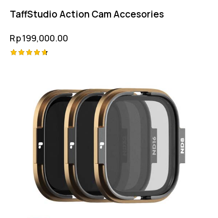
TaffStudio Action Cam Accesories
Rp
199,000.00
Rated
4.75
out of 5