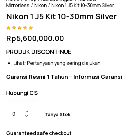
Mirrorless
Nikon
Nikon 1 J5 Kit 10-30mm Silver
Nikon 1 J5 Kit 10-30mm Silver
Rated
4
Rp
5,600,000.00
4.75
out
of 5
based
PRODUK DISCONTINUE
on
custom
er
Lihat:
Pertanyaan yang sering diajukan
ratings
Garansi Resmi 1 Tahun –
Informasi Garansi
Hubungi CS
Tanya Stok
Guaranteed safe checkout