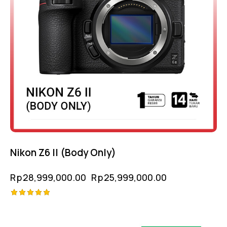
Nikon Z6 II (Body Only)
Rp
28,999,000.00
Rp
25,999,000.00
Rated
-14%
5.00
out of 5