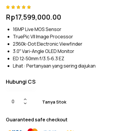
Rated
4
Rp
17,599,000.00
5.00
out
of 5
based
16MP Live MOS Sensor
on
custome
TruePic VII Image Processor
r
ratings
2360k-Dot Electronic Viewfinder
3.0″ Vari-Angle OLED Monitor
ED 12‑50mm f/3.5‑6.3 EZ
Lihat :
Pertanyaan yang sering diajukan
Hubungi CS
Tanya Stok
Guaranteed safe checkout