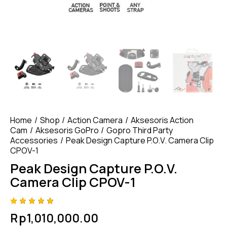
Home
Shop
Action Camera
Aksesoris Action
Cam
Aksesoris GoPro
Gopro Third Party
Accessories
Peak Design Capture P.O.V. Camera Clip
CPOV-1
Peak Design Capture P.O.V.
Camera Clip CPOV-1
Rated
4
Rp
1,010,000.00
4.75
out
of 5