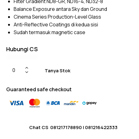
Filter Gradient ND8-GR, ND16-4, ND32-8
based
on
Balance Exposure antara Sky dan Ground
custom
er
Cinema Series Production-Level Glass
ratings
Anti-Reflective Coatings di kedua sisi
Sudah termasuk
magnetic case
Hubungi CS
Tanya Stok
Guaranteed safe checkout
Chat CS
081217178890
|
081216422333