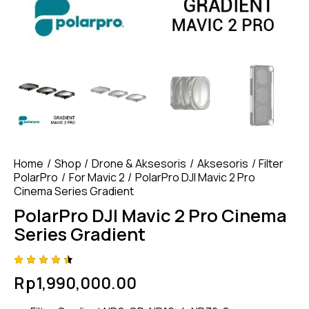
Home
Shop
Drone & Aksesoris
Aksesoris
Filter
PolarPro
For Mavic 2
PolarPro DJI Mavic 2 Pro
Cinema Series Gradient
PolarPro DJI Mavic 2 Pro Cinema
Series Gradient
Rated
4
Rp
1,990,000.00
4.50
out of
5