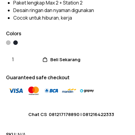
Paket lengkap Max 2 + Station 2
custom
er
Desain ringan dan nyaman digunakan
ratings
Cocok untuk hiburan, kerja
Colors
Beli Sekarang
Guaranteed safe checkout
Chat CS
081217178890
|
081216422333
SKU:
N/A