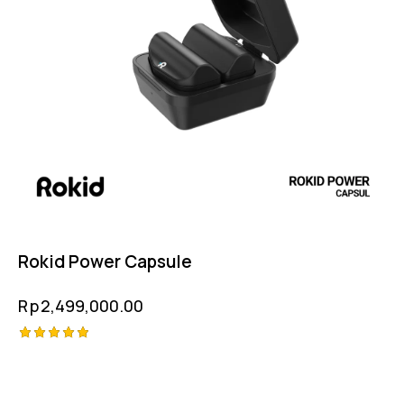
Rokid Power Capsule
Rp
2,499,000.00
Rated
5.00
out of 5