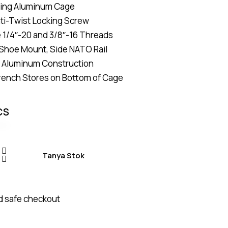
ting Aluminum Cage
based on
customer
ti-Twist Locking Screw
ratings
e 1/4″-20 and 3/8″-16 Threads
n Shoe Mount, Side NATO Rail
 Aluminum Construction
rench Stores on Bottom of Cage
CS
Tanya Stok
 safe checkout