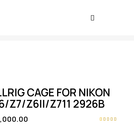
LRIG CAGE FOR NIKON
6/Z7/Z6II/Z711 2926B
9,000.00
Rated
4
5.00
out
of 5