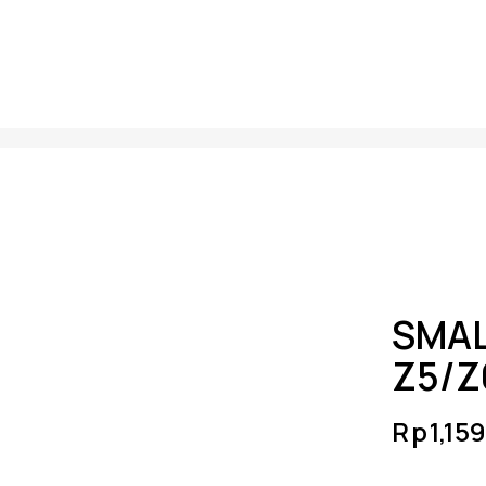
SMAL
Z5/Z
Rp
1,15