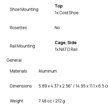
Top
Shoe Mounting
1x Cold Shoe
Rosettes
No
Cage, Side
Rail Mounting
1x NATO Rail
General
Materials
Aluminum
Dimensions
5.89 x 4.37 x 2.56" / 14.95 x 11.1 x 6.5 
Weight
7.48 oz / 212 g