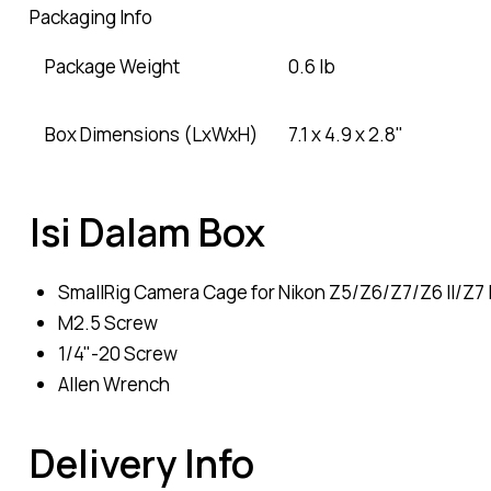
Packaging Info
Package Weight
0.6 lb
Box Dimensions (LxWxH)
7.1 x 4.9 x 2.8"
Isi Dalam Box
SmallRig Camera Cage for Nikon Z5/Z6/Z7/Z6 II/Z7 I
M2.5 Screw
1/4"-20 Screw
Allen Wrench
Delivery Info