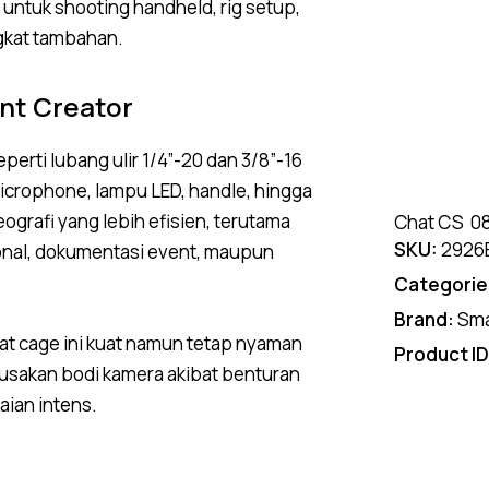
ntuk shooting handheld, rig setup,
gkat tambahan.
nt Creator
perti lubang ulir 1/4”-20 dan 3/8”-16
crophone, lampu LED, handle, hingga
grafi yang lebih efisien, terutama
Chat CS
0
SKU:
2926
nal, dokumentasi event, maupun
Categorie
Brand:
Sma
uat cage ini kuat namun tetap nyaman
Product I
usakan bodi kamera akibat benturan
ian intens.