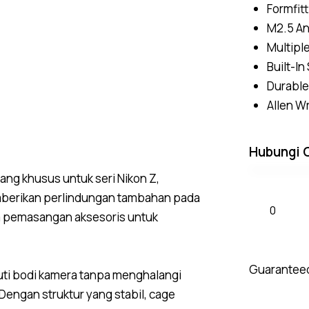
Formfit
M2.5 An
Multipl
Built-I
Durable
Allen W
Hubungi 
ang khusus untuk seri Nikon Z,
 memberikan perlindungan tambahan pada
am pemasangan aksesoris untuk
Guaranteed
kuti bodi kamera tanpa menghalangi
 Dengan struktur yang stabil, cage