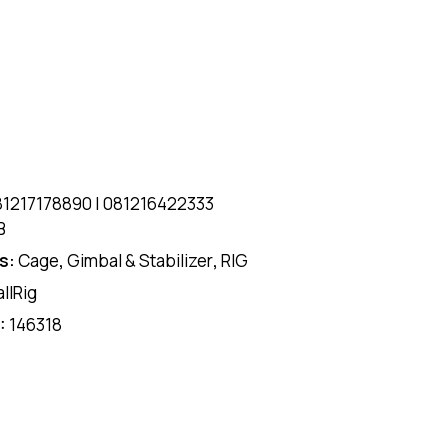
81217178890
|
081216422333
B
s:
Cage
,
Gimbal & Stabilizer
,
RIG
llRig
D:
146318