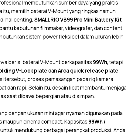
profesional membutuhkan sumber daya yang praktis
na itu, memilih baterai V-Mount yang ringkas namun
i hal penting.
SMALLRIG VB99 Pro Mini Battery Kit
antu kebutuhan filmmaker, videografer, dan content
mbutuhkan sistem power fleksibel dalam ukuran lebih
hanya berisi baterai V-Mount berkapasitas
99Wh
, tetapi
olding V-Lock plate
dan
Arca quick release plate
.
i tersebut, proses pemasangan pada rig kamera
pat dan rapi. Selain itu, desain lipat membantu menjaga
kas saat dibawa bepergian atau disimpan.
ncang dengan ukuran mini agar nyaman digunakan pada
ss maupun cinema compact. Kapasitas
99Wh /
untuk mendukung berbagai perangkat produksi. Anda