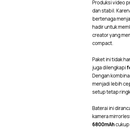
Produksi video 
dan stabil. Kare
bertenaga menjad
hadir untuk memb
creator yang me
compact.
Paket ini tidak 
juga dilengkapi
f
Dengan kombinas
menjadi lebih ce
setup tetap ring
Baterai ini dira
kamera mirrorle
6800mAh
cukup 