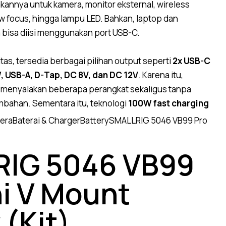
annya untuk kamera, monitor eksternal, wireless
low focus, hingga lampu LED. Bahkan, laptop dan
 bisa diisi menggunakan port USB-C.
vitas, tersedia berbagai pilihan output seperti
2x USB-C
 USB-A, D-Tap, DC 8V, dan DC 12V
. Karena itu,
menyalakan beberapa perangkat sekaligus tanpa
mbahan. Sementara itu, teknologi
100W fast charging
era
Baterai & Charger
Battery
SMALLRIG 5046 VB99 Pro
IG 5046 VB99
ni V Mount
 (Kit)