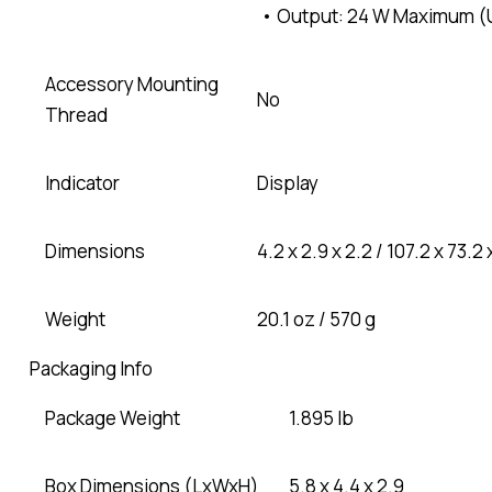
• Output: 24 W Maximum (Up
Accessory Mounting
No
Thread
Indicator
Display
Dimensions
4.2 x 2.9 x 2.2 / 107.2 x 73.
Weight
20.1 oz / 570 g
Packaging Info
Package Weight
1.895 lb
Box Dimensions (LxWxH)
5.8 x 4.4 x 2.9