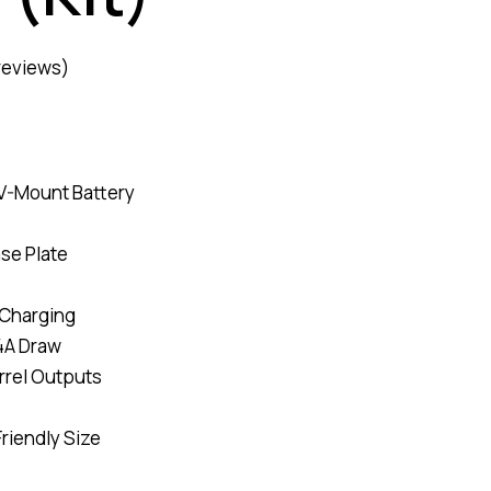
reviews)
V-Mount Battery
se Plate
 Charging
4A Draw
rrel Outputs
riendly Size