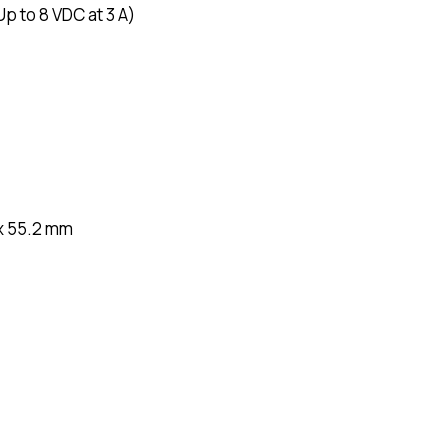
 to 8 VDC at 3 A)
2 x 55.2 mm