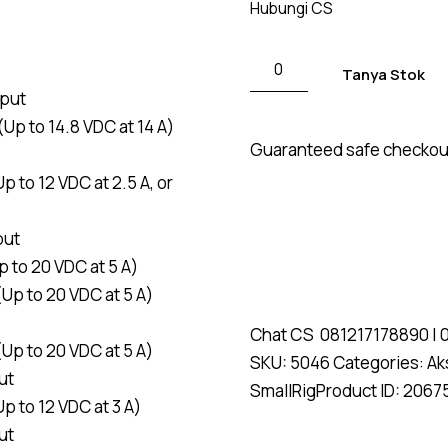
Hubungi CS
Tanya Stok
put
p to 14.8 VDC at 14 A)
Guaranteed safe checkou
to 12 VDC at 2.5 A, or
put
 to 20 VDC at 5 A)
p to 20 VDC at 5 A)
Chat CS
081217178890
|
p to 20 VDC at 5 A)
SKU:
5046
Categories:
Ak
ut
SmallRig
Product ID:
2067
 to 12 VDC at 3 A)
ut