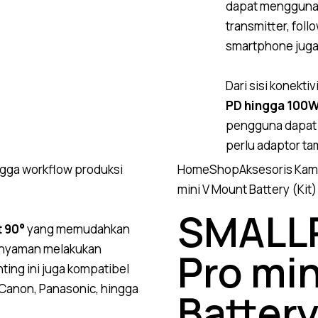
dapat menggunak
transmitter, fol
smartphone juga
Dari sisi konekti
PD hingga 100W,
pengguna dapat 
perlu adaptor ta
gga workflow produksi
Home
Shop
Aksesoris Kam
mini V Mount Battery (Kit)
SMALLR
t 90°
yang memudahkan
p nyaman melakukan
Pro mi
ting ini juga kompatibel
 Canon, Panasonic, hingga
Battery