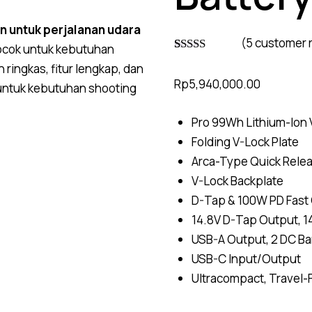
n untuk perjalanan udara
(
5
customer 
 cocok untuk kebutuhan
Rated
4
4.75
 ringkas, fitur lengkap, dan
out of 5
Rp
5,940,000.00
based on
rn untuk kebutuhan shooting
customer
ratings
Pro 99Wh Lithium-Ion 
Folding V-Lock Plate
Arca-Type Quick Relea
V-Lock Backplate
D-Tap & 100W PD Fast
14.8V D-Tap Output, 1
USB-A Output, 2 DC Ba
USB-C Input/Output
Ultracompact, Travel-F