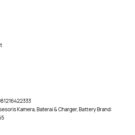
t
081216422333
sesoris Kamera
,
Baterai & Charger
,
Battery
Brand:
55