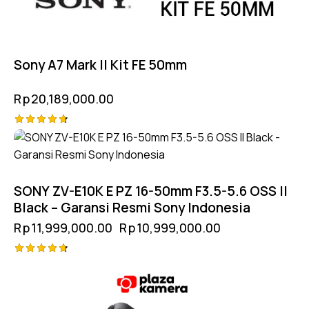
Sony A7 Mark II Kit FE 50mm
Rp
20,189,000.00
Rated
-8%
4.75
out of 5
SONY ZV-E10K E PZ 16-50mm F3.5-5.6 OSS II
Black – Garansi Resmi Sony Indonesia
Rp
11,999,000.00
Rp
10,999,000.00
Rated
-12%
4.75
out of 5