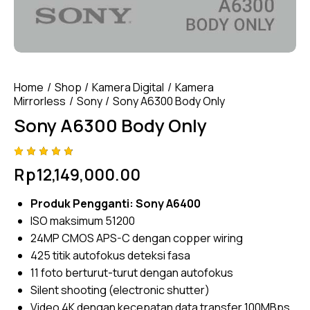
Home
Shop
Kamera Digital
Kamera
Mirrorless
Sony
Sony A6300 Body Only
Sony A6300 Body Only
Rated
4
Rp
12,149,000.00
4.75
out
of 5
based
Produk Pengganti:
Sony A6400
on
custom
ISO maksimum 51200
er
ratings
24MP CMOS APS-C dengan copper wiring
425 titik autofokus deteksi fasa
11 foto berturut-turut dengan autofokus
Silent shooting (electronic shutter)
Video 4K dengan kecepatan data transfer 100MBps