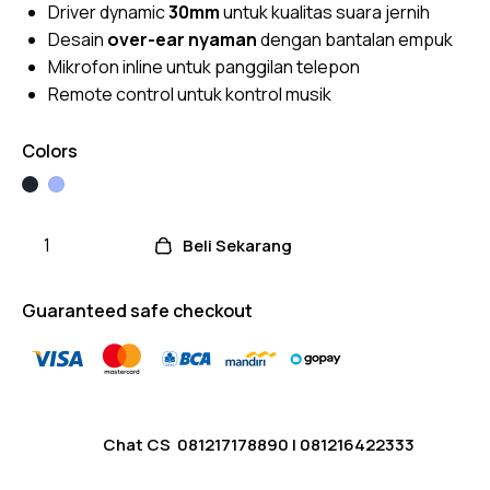
custome
Driver dynamic
30mm
untuk kualitas suara jernih
r
ratings
Desain
over-ear nyaman
dengan bantalan empuk
Mikrofon inline untuk panggilan telepon
Remote control untuk kontrol musik
Colors
Beli Sekarang
Guaranteed safe checkout
Chat CS
081217178890
|
081216422333