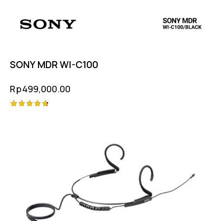
SONY MDR WI-C100
Rp
499,000.00
Rated
4.75
out of 5