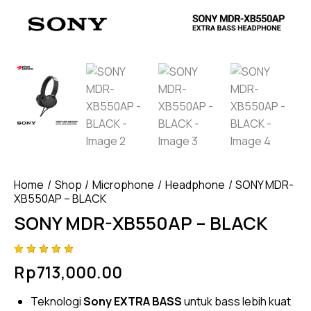
Home
Shop
Microphone
Headphone
SONY MDR-
XB550AP – BLACK
SONY MDR-XB550AP – BLACK
Rated
4
Rp
713,000.00
5.00
out
of 5
based
Teknologi
Sony EXTRA BASS
untuk bass lebih kuat
on