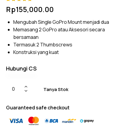
Rated
4
Rp
155,000.00
4.75
out
of 5
based
Mengubah Single GoPro Mount menjadi dua
on
custom
Memasang 2 GoPro atau Aksesori secara
er
ratings
bersamaan
Termasuk 2 Thumbscrews
Konstruksi yang kuat
Hubungi CS
Tanya Stok
Guaranteed safe checkout