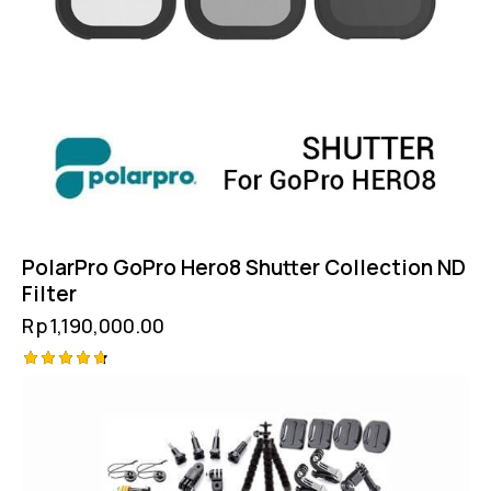
PolarPro GoPro Hero8 Shutter Collection ND
Filter
Rp
1,190,000.00
Rated
4.75
out of 5