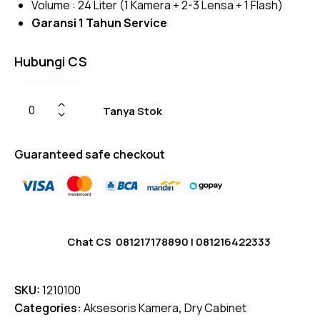
Volume :
24 Liter (1 Kamera + 2-3 Lensa + 1 Flash)
Garansi 1 Tahun Service
Hubungi CS
Tanya Stok
Guaranteed safe checkout
Chat CS
081217178890
|
081216422333
SKU:
1210100
Categories:
Aksesoris Kamera
,
Dry Cabinet