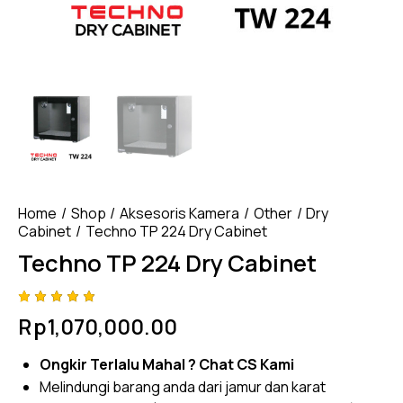
Home
Shop
Aksesoris Kamera
Other
Dry
Cabinet
Techno TP 224 Dry Cabinet
Techno TP 224 Dry Cabinet
Rated
4
Rp
1,070,000.00
5.00
out
of 5
based
Ongkir Terlalu Mahal ?
Chat CS Kami
on
custome
Melindungi barang anda dari jamur dan karat
r
ratings