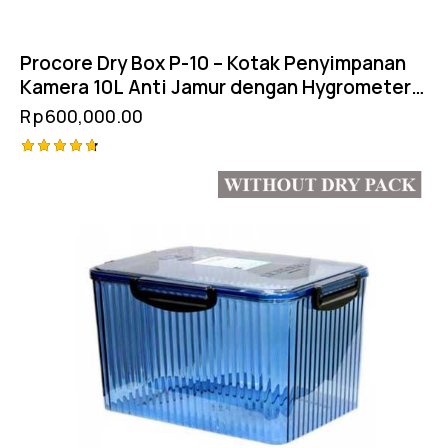
Procore Dry Box P-10 – Kotak Penyimpanan
Kamera 10L Anti Jamur dengan Hygrometer
dan Silica Gel
Rp
600,000.00
Rated
4.75
out of 5