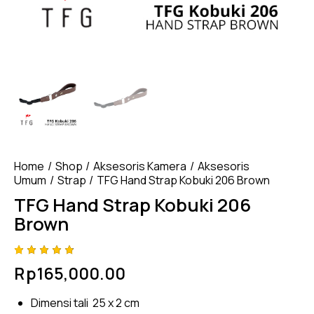
Home
Shop
Aksesoris Kamera
Aksesoris
Umum
Strap
TFG Hand Strap Kobuki 206 Brown
TFG Hand Strap Kobuki 206
Brown
Rated
4
Rp
165,000.00
4.75
out
of 5
based
Dimensi tali 25 x 2 cm
on
custom