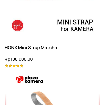
HONX Mini Strap Matcha
Rp
100,000.00
Rated
5.00
out of 5