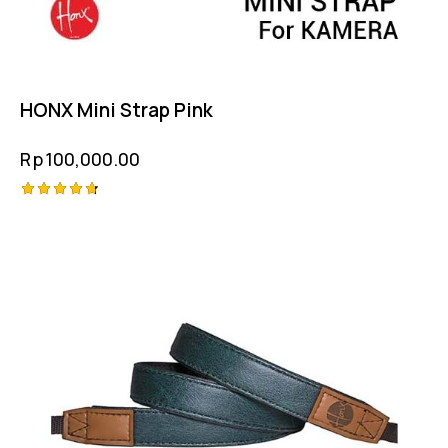
HONX Mini Strap Pink
Rp
100,000.00
Rated
4.75
out of 5