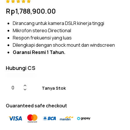
Rated
4
Rp
1,788,900.00
5.00
out
of 5
based
Dirancang untuk kamera DSLR kinerja tinggi
on
custome
Mikrofon stereo Directional
r
ratings
Respon frekuensi yang luas
Dilengkapi dengan shock mount dan windscreen
Garansi Resmi 1 Tahun.
Hubungi CS
Tanya Stok
Guaranteed safe checkout