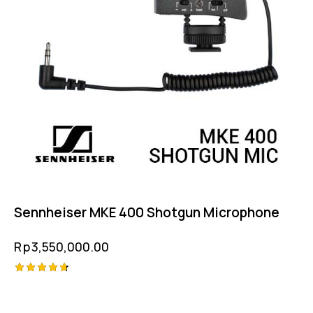
Sennheiser MKE 400 Shotgun Microphone
Rp
3,550,000.00
Rated
-1%
4.75
out of 5