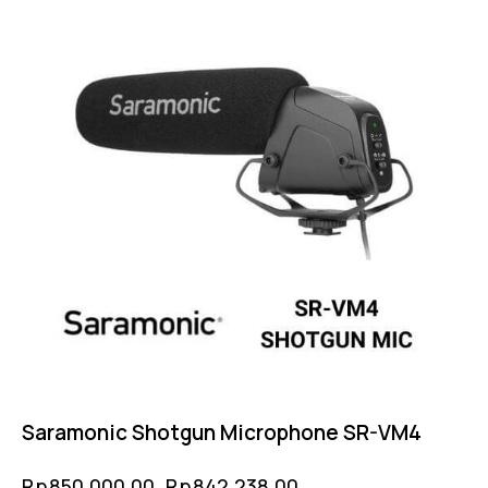
Saramonic Shotgun Microphone SR-VM4
Rp
850,000.00
Rp
842,238.00