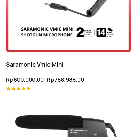
Saramonic Vmic Mini
Rp
800,000.00
Rp
788,988.00
Rated
5.00
out of 5