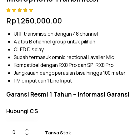
Rated
4
Rp
1,260,000.00
5.00
out
of 5
based
UHF transmission dengan 48 channel
on
custome
A atau B channel group untuk pilihan
r
ratings
OLED Display
Sudah termasuk omnidirectional Lavalier Mic
Kompatibel dengan RX8 Pro dan SP-RX8 Pro
Jangkauan pengoperasian bisa hingga 100 meter
1 Mic input dan 1 Line Input
Garansi Resmi 1 Tahun –
Informasi Garansi
Hubungi CS
Tanya Stok