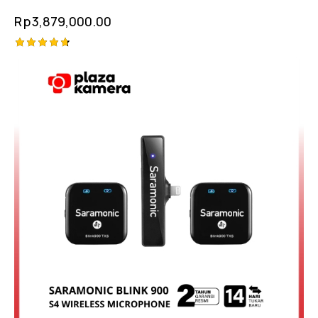
Rp
3,879,000.00
Rated
4.75
out of 5