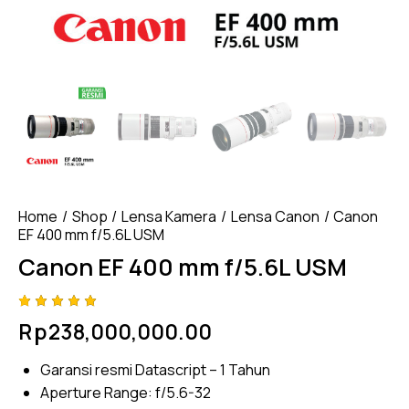
Home
Shop
Lensa Kamera
Lensa Canon
Canon
EF 400 mm f/5.6L USM
Canon EF 400 mm f/5.6L USM
Rated
4
Rp
238,000,000.00
5.00
out
of 5
based
Garansi resmi Datascript – 1 Tahun
on
custome
Aperture Range: f/5.6-32
r
ratings