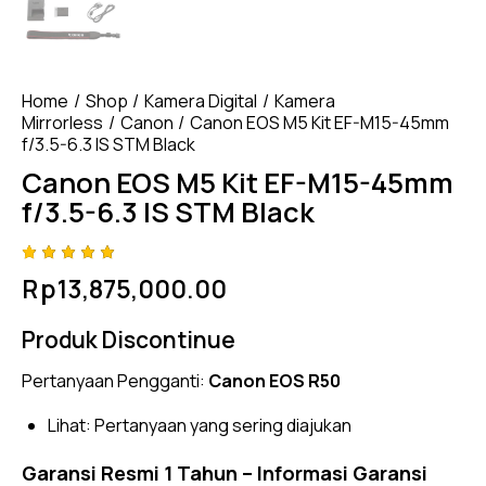
Home
Shop
Kamera Digital
Kamera
Mirrorless
Canon
Canon EOS M5 Kit EF-M15-45mm
f/3.5-6.3 IS STM Black
Canon EOS M5 Kit EF-M15-45mm
f/3.5-6.3 IS STM Black
Rated
4
Rp
13,875,000.00
5.00
out
of 5
based
Produk Discontinue
on
custome
r
Pertanyaan Pengganti:
Canon EOS R50
ratings
Lihat:
Pertanyaan yang sering diajukan
Garansi Resmi 1 Tahun –
Informasi Garansi