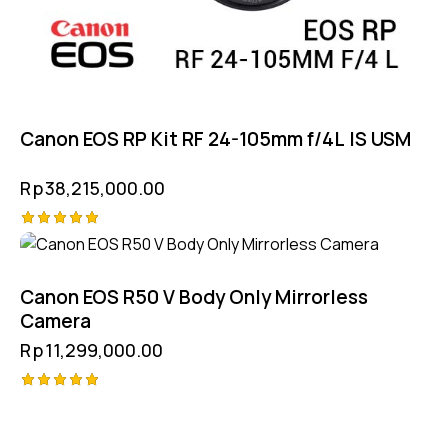
Canon EOS RP Kit RF 24-105mm f/4L IS USM
Rp
38,215,000.00
Rated
5.00
out of 5
Canon EOS R50 V Body Only Mirrorless
Camera
Rp
11,299,000.00
Rated
5.00
out of 5