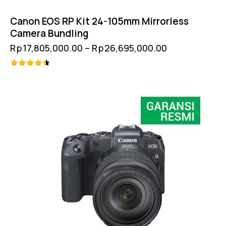
Canon EOS RP Kit 24-105mm Mirrorless
Camera Bundling
Rp
17,805,000.00
–
Rp
26,695,000.00
Rated
4.50
out of 5