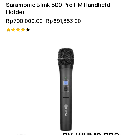
Saramonic Blink 500 Pro HM Handheld
Holder
Rp
700,000.00
Rp
691,363.00
Rated
4.50
out of 5