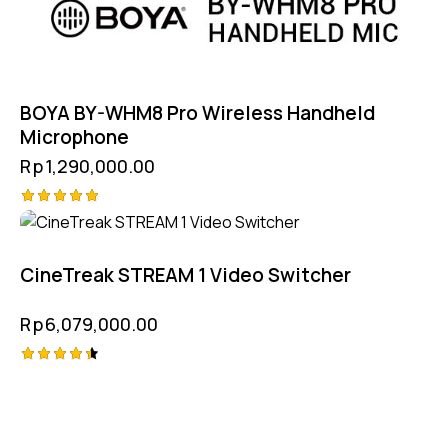
BOYA BY-WHM8 Pro Wireless Handheld
Microphone
Rp
1,290,000.00
Rated
5.00
out of 5
CineTreak STREAM 1 Video Switcher
Rp
6,079,000.00
Rated
4.50
out of 5