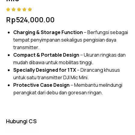
Rated
4
Rp
524,000.00
4.75
out
of 5
based
Charging & Storage Function
– Berfungsi sebagai
on
custom
tempat penyimpanan sekaligus pengisian daya
er
ratings
transmitter.
Compact & Portable Design
– Ukuran ringkas dan
mudah dibawa untuk mobilitas tinggi.
Specially Designed for 1TX
– Dirancang khusus
untuk satu transmitter DJI Mic Mini.
Protective Case Design
– Membantu melindungi
perangkat dari debu dan goresan ringan.
Hubungi CS