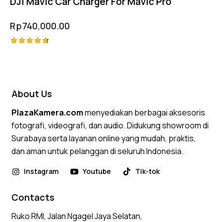
DJI Mavic Car Charger For Mavic Pro
Rp
740,000.00
Rated
4.75
out of 5
About Us
PlazaKamera.com
menyediakan berbagai aksesoris
fotografi, videografi, dan audio. Didukung showroom di
Surabaya serta layanan online yang mudah, praktis,
dan aman untuk pelanggan di seluruh Indonesia.
Instagram
Youtube
Tik-tok
Contacts
Ruko RMI, Jalan Ngagel Jaya Selatan,