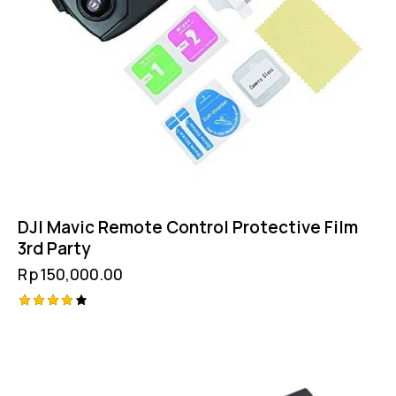
DJI Mavic Remote Control Protective Film
3rd Party
Rp
150,000.00
Rated
4.25
out of
5