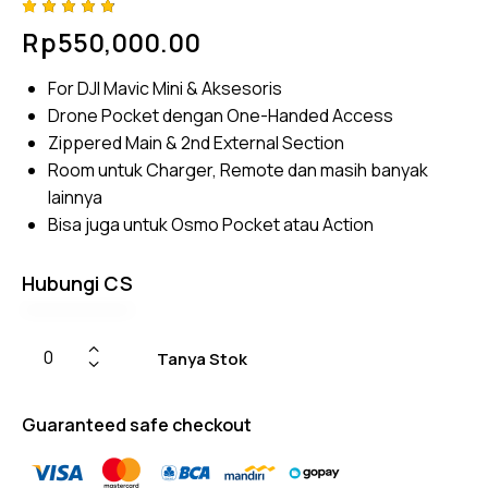
Rated
4
Rp
550,000.00
4.75
out
of 5
based
For DJI Mavic Mini & Aksesoris
on
custom
Drone Pocket dengan One-Handed Access
er
ratings
Zippered Main & 2nd External Section
Room untuk Charger, Remote dan masih banyak
lainnya
Bisa juga untuk Osmo Pocket atau Action
Hubungi CS
Tanya Stok
Guaranteed safe checkout