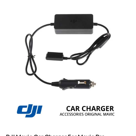
Rated
4.50
out of 5