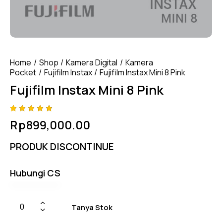
Home
Shop
Kamera Digital
Kamera
Pocket
Fujifilm Instax
Fujifilm Instax Mini 8 Pink
Fujifilm Instax Mini 8 Pink
Rated
4
Rp
899,000.00
4.75
out
of 5
based
PRODUK DISCONTINUE
on
custom
er
ratings
Hubungi CS
Tanya Stok