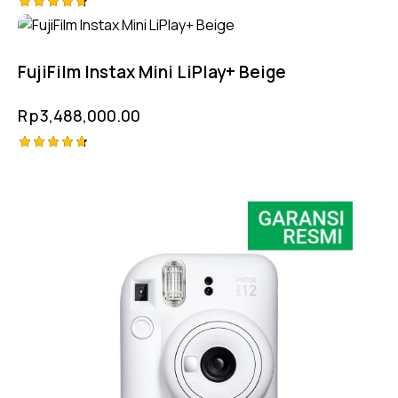
Rated
4.75
out of 5
FujiFilm Instax Mini LiPlay+ Beige
Rp
3,488,000.00
Rated
4.75
out of 5