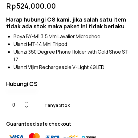
Rated
4
Rp
524,000.00
4.50
out of
5
Harap
hubungi CS
kami, jika salah satu item
based
on
tidak ada stok maka paket ini tidak berlaku.
custom
er
Boya BY-M1 3.5 Mm Lavalier Microphoe
ratings
Ulanzi MT-14 Mini Tripod
Ulanzi 360 Degree Phone Holder with Cold Shoe ST-
17
Ulanzi Vijim Rechargeable V-Light 49LED
Hubungi CS
Tanya Stok
Guaranteed safe checkout