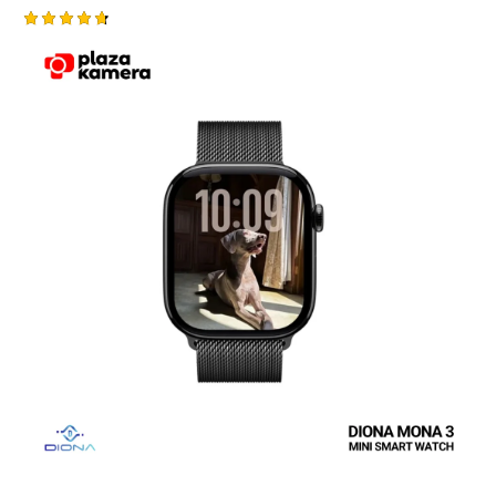
Rated
4.75
out of 5