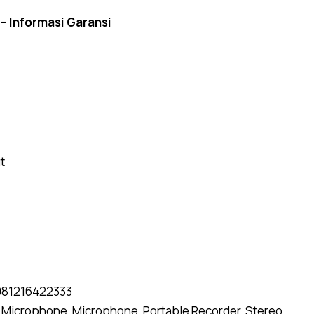
 –
Informasi Garansi
t
081216422333
:
Microphone
,
Microphone
,
Portable Recorder
,
Stereo
,