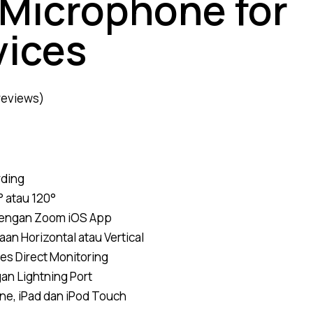
 Microphone for
vices
reviews)
rding
° atau 120°
dengan Zoom iOS App
an Horizontal atau Vertical
s Direct Monitoring
an Lightning Port
ne, iPad dan iPod Touch