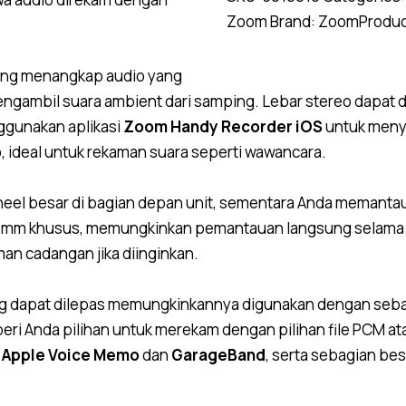
Zoom
Brand:
Zoom
Produc
 yang menangkap audio yang
engambil suara ambient dari samping. Lebar stereo dapat di
nggunakan aplikasi
Zoom Handy Recorder iOS
untuk menye
 ideal untuk rekaman suara seperti wawancara.
heel besar di bagian depan unit, sementara Anda memant
 3.5mm khusus, memungkinkan pemantauan langsung selam
an cadangan jika diinginkan.
 dapat dilepas memungkinkannya digunakan dengan sebagia
ri Anda pilihan untuk merekam dengan pilihan file PCM at
i
Apple Voice Memo
dan
GarageBand
, serta sebagian be