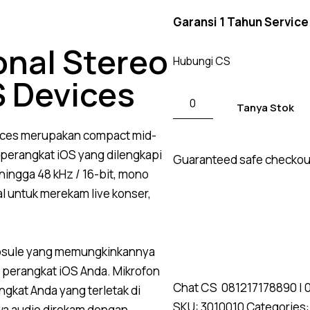
Garansi 1 Tahun Service
onal Stereo
Hubungi CS
S Devices
Tanya Stok
ices
merupakan compact mid-
perangkat iOS yang dilengkapi
Guaranteed safe checkou
ingga 48 kHz / 16-bit, mono
l untuk merekam live konser,
capsule yang memungkinkannya
n perangkat iOS Anda.
Mikrofon
Chat CS
081217178890
|
kat Anda yang terletak di
SKU:
3010010
Categories
wa audio direkam dengan