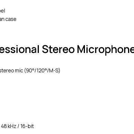
bel
an case
fessional Stereo Microphone
stereo mic (90°/120°/M-S)
, 48 kHz / 16-bit