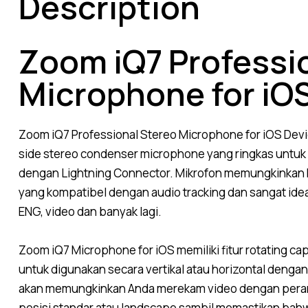
Description
Zoom iQ7 Professi
Microphone for iO
Zoom iQ7 Professional Stereo Microphone for iOS Dev
side stereo condenser microphone yang ringkas untuk 
dengan Lightning Connector.
Mikrofon memungkinkan h
yang kompatibel dengan audio tracking dan sangat idea
ENG, video dan banyak lagi.
Zoom iQ7 Microphone for iOS memiliki fitur rotating 
untuk digunakan secara vertikal atau horizontal denga
akan
memungkinkan Anda merekam video dengan perang
posisi standar atau landscape sambil memastikan bah