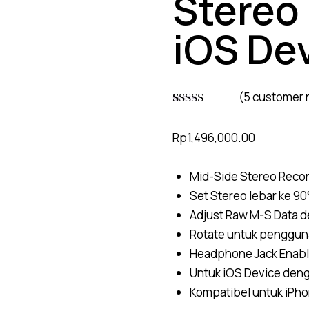
Stereo
iOS De
(
5
customer 
Rated
4
5.00
out of 5
Rp
1,496,000.00
based on
customer
ratings
Mid-Side Stereo Reco
Set Stereo lebar ke 90
Adjust Raw M-S Data 
Rotate untuk pengguna
Headphone Jack Enable
Untuk iOS Device deng
Kompatibel untuk iPho